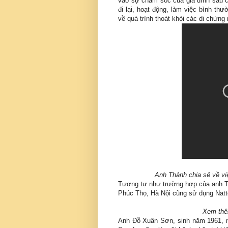
vào sự chăm sóc của gia đình sau c
đi lại, hoạt động, làm việc bình t
về quá trình thoát khỏi các di chứng
Anh Thành chia sẻ về vi
Tương tự như trường hợp của anh Th
Phúc Thọ, Hà Nội cũng sử dụng Natto
Xem thê
Anh Đỗ Xuân Sơn, sinh năm 1961, 