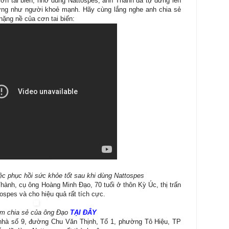
ơn tai biến, nhờ dùng Nattospes, anh Thành đã tự đứng lên
hường như người khoẻ mạnh. Hãy cùng lắng nghe anh chia sẻ
 nặng nề của cơn tai biến:
ệc phục hồi sức khỏe tốt sau khi dùng Nattospes
ành, cụ ông Hoàng Minh Đạo, 70 tuổi ở thôn Kỳ Úc, thị trấn
spes và cho hiệu quả rất tích cực.
m chia sẻ của ông Đạo
TẠI ĐÂY
nhà số 9, đường Chu Văn Thịnh, Tổ 1, phường Tô Hiệu, TP