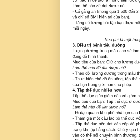
với bác sĩ để tạo ra một chiến lược 
Làm thế nào để đạt được nó:
- Cố gắng ăn không quá 1.500 đến 2
và chỉ số BMI hiện tại của bạn).
- Tăng số lượng bài tập bạn thực hiệ
mỗi ngày.
Béo phì là một tro
3. Điều trị bệnh tiểu đường
Lượng đường trong máu cao sẽ làm 
đông dễ hình thành.
Mục tiêu của bạn: Giữ cho lượng đư
Làm thế nào để đạt được nó?
- Theo dõi lượng đường trong máu th
- Thực hiện chế độ ăn uống, tập thể
của bạn trong giới hạn cho phép.
4. Tập thể dục nhiều hơn
Tập thể dục giúp giảm cân và giảm h
Mục tiêu của bạn: Tập thể dục ở cườ
Làm thế nào để đạt được nó?
- Đi dạo quanh khu phố nhà bạn sau
- Tham gia một câu lạc bộ thể dục vớ
- Tập thể dục nên đạt đến cấp độ ph
trạng khi tập bằng cách: Chú ý quá t
vẫn có thể nói chuyện bình thường, t