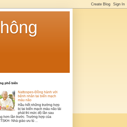
không
ăng phổ biến
Nattospes-Đồng hành với
bệnh nhân tai biến mạch
máu não
Hầu hết những trường hợp
bị tai biến mạch máu não tái
phát thì mức độ lần sau
g hơn lần trước. Trường hợp của
TSKH- Nhà giáo ưu tú ...