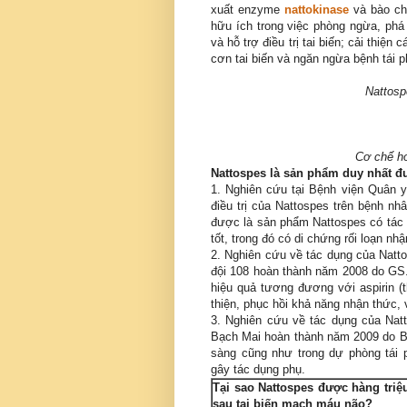
xuất enzyme
nattokinase
và bào ch
hữu ích trong việc phòng ngừa, phá
và hỗ trợ điều trị tai biến; cải thiện
cơn tai biến và ngăn ngừa bệnh tái p
Nattosp
Cơ chế h
Nattospes là sản phẩm duy nhất đư
1. Nghiên cứu tại Bệnh viện Quân 
điều trị của Nattospes trên bệnh nh
được là sản phẩm Nattospes có tác 
tốt, trong đó có di chứng rối loạn nh
2. Nghiên cứu về tác dụng của Natto
đội 108 hoàn thành năm 2008 do GS
hiệu quả tương đương với aspirin (th
thiện, phục hồi khả năng nhận thức, 
3. Nghiên cứu về tác dụng của Natt
Bạch Mai hoàn thành năm 2009 do B
sàng cũng như trong dự phòng tái 
gây tác dụng phụ.
Tại sao Nattospes được hàng triệ
sau
tai biến
mạch máu
não?