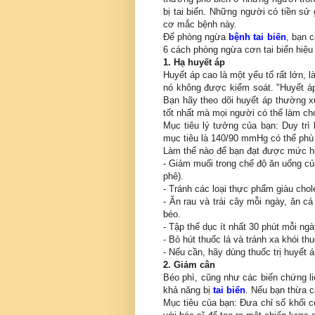
bị tai biến. Những người có tiền sử 
cơ mắc bệnh này.
Để phòng ngừa
bệnh tai biến
, bạn 
6 cách phòng ngừa cơn tai biến hiệu
1. Hạ huyết áp
Huyết áp cao là một yếu tố rất lớn, 
nó không được kiểm soát. "Huyết áp
Bạn hãy theo dõi huyết áp thường xuy
tốt nhất mà mọi người có thể làm ch
Mục tiêu lý tưởng của bạn: Duy tr
mục tiêu là 140/90 mmHg có thể phù
Làm thế nào để bạn đạt được mức h
- Giảm muối trong chế độ ăn uống c
phê).
- Tránh các loại thực phẩm giàu chol
- Ăn rau và trái cây mỗi ngày, ăn cá
béo.
- Tập thể dục ít nhất 30 phút mỗi ngà
- Bỏ hút thuốc lá và tránh xa khói thu
- Nếu cần, hãy dùng thuốc trị huyết á
2. Giảm cân
Béo phì, cũng như các biến chứng l
khả năng bị
tai biến
. Nếu bạn thừa c
Mục tiêu của bạn: Đưa chỉ số khối c