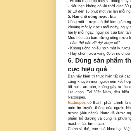
- Đi cầu thang bộ thay vì thang máy 
- Nếu bạn không có đủ thời gian 30 p
từ 10 đến 15 phút một vài lần mỗi ng
5. Hạn chế uống rượu, bia
Uống một ít rượu có thể làm giảm ng
khoảng một ly rượu mỗi ngày, nguy 
hai ly mỗi ngày, nguy cơ của bạn tăng
Mục tiêu của bạn: Đừng uống rượu ho
- Làm thế nào để đạt được nó?
- Không uống nhiều hơn một ly rượu
- Hãy chọn rượu vang đỏ vì nó chứa r
6. Dùng sản phẩm t
cực hiệu quả
Bạn hãy kiên trì thực hiện tất cả cá
cũng khuyên mọi người nên kết hợ
tốt hơn, an toàn, không gây ra tá
lựa chọn. Tại Việt Nam, tiêu bi
Nattospes.
Nattospes
có thành phần chính là e
món ăn truyền thống của người Nh
tương (đậu nành). Natto đã được n
phẩm bổ dưỡng và cũng là phương t
mạch máu, tim mạch.
Chính vì thế, các nhà khoa học Vi