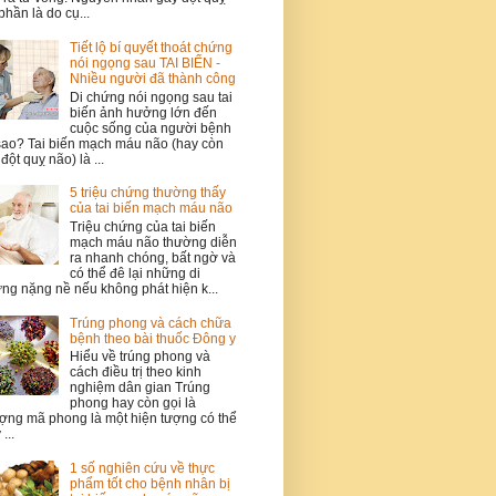
phần là do cụ...
Tiết lộ bí quyết thoát chứng
nói ngọng sau TAI BIẾN -
Nhiều người đã thành công
Di chứng nói ngọng sau tai
biến ảnh hưởng lớn đến
cuộc sống của người bệnh
sao? Tai biến mạch máu não (hay còn
 đột quỵ não) là ...
5 triệu chứng thường thấy
của tai biến mạch máu não
Triệu chứng của tai biến
mạch máu não thường diễn
ra nhanh chóng, bất ngờ và
có thể đê lại những di
ng nặng nề nếu không phát hiện k...
Trúng phong và cách chữa
bệnh theo bài thuốc Đông y
Hiểu về trúng phong và
cách điều trị theo kinh
nghiệm dân gian Trúng
phong hay còn gọi là
ợng mã phong là một hiện tượng có thể
...
1 số nghiên cứu về thực
phẩm tốt cho bệnh nhân bị