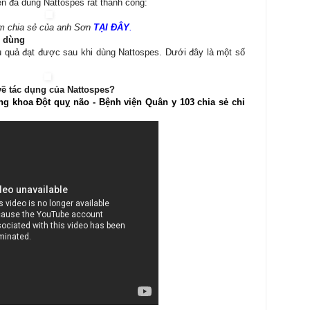
ến đã dùng Nattospes rất thành công:
m chia sẻ của anh Sơn
TẠI ĐÂY
.
i dùng
ệu quả đạt được sau khi dùng Nattospes. Dưới đây là một số
về tác dụng của Nattospes?
g khoa Đột quỵ não - Bệnh viện Quân y 103 chia sẻ chi