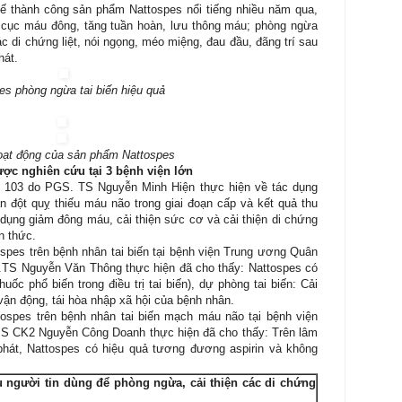
ế thành công sản phẩm Nattospes nổi tiếng nhiều năm qua,
 cục máu đông, tăng tuần hoàn, lưu thông máu; phòng ngừa
 các di chứng liệt, nói ngọng, méo miệng, đau đầu, đãng trí sau
hát.
es phòng ngừa
tai biến hiệu quả
oạt động của sản phẩm Nattospes
ợc nghiên cứu tại 3 bệnh viện lớn
y 103 do PGS. TS Nguyễn Minh Hiện thực hiện về tác dụng
ân đột quỵ thiếu máu não trong giai đoạn cấp và kết quả thu
dụng giảm đông máu, cải thiện sức cơ và cải thiện di chứng
ận thức.
spes trên bệnh nhân tai biến tại bệnh viện Trung ương Quân
.TS Nguyễn Văn Thông thực hiện đã cho thấy: Nattospes có
uốc phổ biến trong điều trị tai biến), dự phòng tai biến: Cải
vận động, tái hòa nhập xã hội của bệnh nhân.
ospes trên bệnh nhân tai biến mạch máu não tại bệnh viện
S CK2 Nguyễn Công Doanh thực hiện đã cho thấy: Trên lâm
phát, Nattospes có hiệu quả tương đương aspirin và không
u người tin dùng để phòng ngừa, cải thiện các di chứng