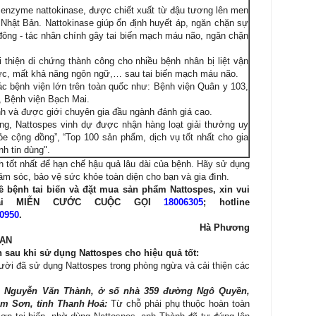
à enzyme nattokinase, được chiết xuất từ đậu tương lên men
Nhật Bản. Nattokinase giúp ổn định huyết áp, ngăn chặn sự
đông - tác nhân chính gây tai biến mạch máu não, ngăn chặn
ải thiện di chứng thành công cho nhiều bệnh nhân bị liệt vận
ức, mất khả năng ngôn ngữ,… sau tai biến mạch máu não.
ác bệnh viện lớn trên toàn quốc như: Bệnh viện Quân y 103,
, Bệnh viện Bạch Mai.
h và được giới chuyên gia đầu ngành đánh giá cao.
ng, Nattospes vinh dự được nhận hàng loạt giải thưởng uy
e cộng đồng”, “Top 100 sản phẩm, dịch vụ tốt nhất cho gia
nh tin dùng".
h tốt nhất để hạn chế hậu quả lâu dài của bệnh. Hãy sử dụng
m sóc, bảo vệ sức khỏe toàn diện cho bạn và gia đình.
 bệnh tai biến và đặt mua sản phẩm Nattospes, xin vui
 đài MIỄN CƯỚC CUỘC GỌI
18006305
; hotline
0950
.
Hà Phương
BẠN
n sau khi sử dụng Nattospes cho hiệu quả tốt:
ời đã sử dụng Nattospes trong phòng ngừa và cải thiện các
nh Nguyễn Văn Thành, ở số nhà 359 đường Ngô Quyền,
m Sơn, tỉnh Thanh Hoá:
Từ chỗ phải phụ thuộc hoàn toàn