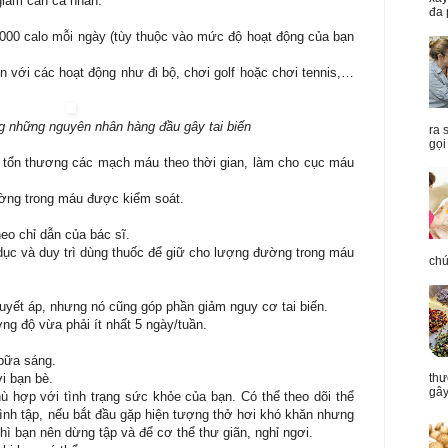
giảm cân cá nhân.
đa 
.000 calo mỗi ngày (tùy thuộc vào mức độ hoạt động của bạn
n với các hoạt động như đi bộ, chơi golf hoặc chơi tennis,…
ng những nguyên nhân hàng đầu gây tai biến
ra 
gọi
tổn thương các mạch máu theo thời gian, làm cho cục máu
ờng trong máu được kiểm soát.
eo chỉ dẫn của bác sĩ.
 dục và duy trì dùng thuốc để giữ cho lượng đường trong máu
chứ
uyết áp, nhưng nó cũng góp phần giảm nguy cơ tai biến.
ng độ vừa phải ít nhất 5 ngày/tuần.
 bữa sáng.
i bạn bè.
thư
gây 
ù hợp với tình trạng sức khỏe của bạn. Có thể theo dõi thể
rình tập, nếu bắt đầu gặp hiện tượng thở hơi khó khăn nhưng
hì bạn nên dừng tập và để cơ thể thư giãn, nghỉ ngơi.