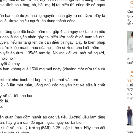
C
gia đình như ông, bà, bố, mẹ bị tai biến thì cũng dễ có nguy
n
Cục
cần hạn chế được những nguyên nhân gây ra nó. Dưới đây là
gây
trọ
 quả, được nhiều người áp dụng thành công:
tật
làm tăng gấp đôi hoặc thậm chí gấp 4 lần nguy cơ tai biến nếu
 cao là nguyên nhân gây tai biến lớn nhất ở cả nam và nữ.
ên, nếu nó tăng lên thì cần điều trị ngay. Đây là biện pháp
o sức khỏe mạch máu của họ", tiến sĩ Rost cho biết thêm.
ì huyết áp dưới 135/85 mmHg. Nhưng đối với một số người,
 hợp hơn.
để 
suố
uyết áp này:
ủa bạn không quá 1500 mg mỗi ngày (khoảng một nửa thìa cà
T
n
esterol như bánh mì kẹp thịt, pho mát và kem.
trá
 2 - 3 lần một tuần, uống ngũ cốc nguyên hạt và sữa ít chất
Chắ
tượ
một
y sẽ rất tốt cho bạn.
mạc
ốc lá.
p.
iên quan (bao gồm huyết áp cao và tiểu đường) đều làm tăng
ân, hãy giảm cân để ngăn ngừa nguy cơ tai biến.
ơ thể về mức lý tưởng (BMI) là 25 hoặc ít hơn. Hãy trao đổi
xảy