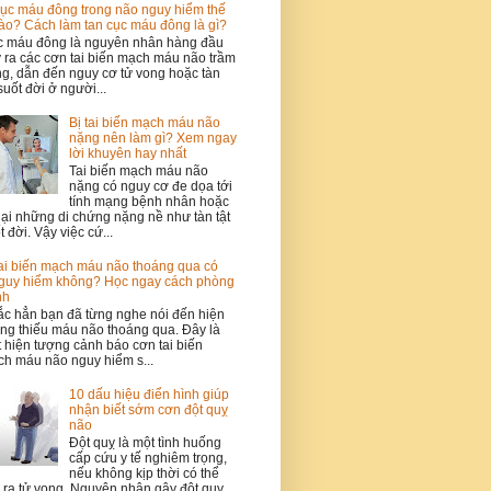
ục máu đông trong não nguy hiểm thế
ào? Cách làm tan cục máu đông là gì?
 máu đông là nguyên nhân hàng đầu
 ra các cơn tai biến mạch máu não trầm
ng, dẫn đến nguy cơ tử vong hoặc tàn
 suốt đời ở người...
Bị tai biến mạch máu não
nặng nên làm gì? Xem ngay
lời khuyên hay nhất
Tai biến mạch máu não
nặng có nguy cơ đe dọa tới
tính mạng bệnh nhân hoặc
lại những di chứng nặng nề như tàn tật
t đời. Vậy việc cứ...
ai biến mạch máu não thoáng qua có
guy hiểm không? Học ngay cách phòng
nh
c hẳn bạn đã từng nghe nói đến hiện
ng thiếu máu não thoáng qua. Đây là
 hiện tượng cảnh báo cơn tai biến
h máu não nguy hiểm s...
10 dấu hiệu điển hình giúp
nhận biết sớm cơn đột quỵ
não
Đột quỵ là một tình huống
cấp cứu y tế nghiêm trọng,
nếu không kịp thời có thể
 ra tử vong. Nguyên nhân gây đột quỵ