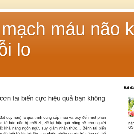
n mạch máu não 
ỗi lo
Bài đ
cơn tai biến cực hiệu quả bạn không
đột quỵ não) là quá trình cung cấp máu và oxy đến một phần
ác tế bào não bị chết đi, để lại hậu quả nặng nề cho người
nặn
GS.
mất khả năng ngôn ngữ, suy giảm nhận thức… Bệnh tai biến
độ tuổi từ 55 trở lên, tuy nhiên nhiều người trẻ cũng có thể