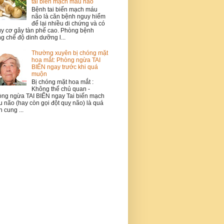
tai biến mạch máu não
Bệnh tai biến mạch máu
não là căn bệnh nguy hiểm
để lại nhiều di chứng và có
y cơ gây tàn phế cao. Phòng bệnh
g chế độ dinh dưỡng l...
Thường xuyên bị chóng mặt
hoa mắt: Phòng ngừa TAI
BIẾN ngay trước khi quá
muộn
Bị chóng mặt hoa mắt :
Không thể chủ quan -
ng ngừa TAI BIẾN ngay Tai biến mạch
 não (hay còn gọi đột quỵ não) là quá
h cung ...