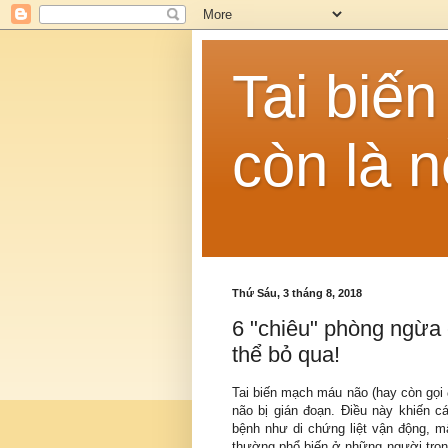
Tai biế
còn là n
Thứ Sáu, 3 tháng 8, 2018
6 "chiêu" phòng ngừa 
thể bỏ qua!
Tai biến mạch máu não (hay còn gọi 
não bị gián đoạn. Điều này khiến c
bệnh như di chứng liệt vận động, 
thường phổ biến ở những người trong 