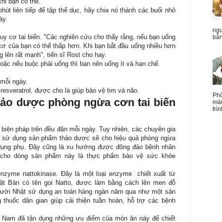
khi bạn có thể.
hút liên tiếp để tập thể dục, hãy chia nó thành các buổi nhỏ
ày.
ngu
uy cơ tai biến. "Các nghiên cứu cho thấy rằng, nếu bạn uống
bằn
cơ của bạn có thể thấp hơn. Khi bạn bắt đầu uống nhiều hơn
 lên rất mạnh", tiến sĩ Rost cho hay.
ặc nếu buộc phải uống thì bạn nên uống ít và hạn chế.
 mỗi ngày.
esveratrol, được cho là giúp bảo vệ tim và não.
Phò
hảo dược phòng ngừa cơn tai biến
máu
trìn
c biện pháp trên đều đặn mỗi ngày. Tuy nhiên, các chuyên gia
p sử dụng sản phẩm thảo dược sẽ cho hiệu quả phòng ngừa
c dụng phụ. Đây cũng là xu hướng được đông đảo bệnh nhân
ểu cho dòng sản phẩm này là thực phẩm bảo vệ sức khỏe
nzyme nattokinase. Đây là một loại enzyme chiết xuất từ
ật Bản có tên gọi Natto, được làm bằng cách lên men đỗ
gười Nhật sử dụng an toàn hàng ngàn năm qua như một sản
huốc dân gian giúp cải thiện tuần hoàn, hỗ trợ các bệnh
ệt Nam đã tận dụng những ưu điểm của món ăn này để chiết