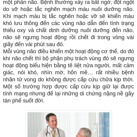
một phần não. Bệnh thường xảy ra bất ngờ, đột ngột
do vỡ hoặc tắc nghẽn mạch máu nuôi dưỡng não.
Khi mạch máu bị tắc nghẽn hoặc vỡ sẽ khiến máu
khó lưu thông đến các vùng não dẫn đến tình trạng
thiếu oxy và chất dinh dưỡng nuôi dưỡng đến não,
não sẽ ngưng hoạt động rồi chết đi trong vòng vài
giây đến vài phút sau đó.
Mỗi vùng não điều khiển một hoạt động cơ thể, do đó
khi não chết thì bộ phận phụ trách vùng đó sẽ ngưng
hoạt động biểu hiện bằng tê liệt nửa người, mất cảm
giác, nói khó, nhìn mờ, hôn mê… rất nhiều bệnh
nhân tử vong do không được cấp cứu chữa kịp thời.
Một số trường hợp được cấp cứu kịp giữ lại được
tính mạng nhưng để lại những di chứng nặng nề gây
tàn phế suốt đời.