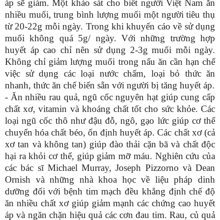
áp sẽ giảm. Một khảo sát cho biết người Việt Nam ăn
nhiều muối, trung bình lượng muối một người tiêu thụ
từ 20-22g mỗi ngày. Trong khi khuyến cáo về sử dụng
muối không quá 5g/ ngày. Với những trường hợp
huyết áp cao chỉ nên sử dụng 2-3g muối mỗi ngày.
Không chỉ giảm lượng muối trong nấu ăn cần hạn chế
việc sử dụng các loại nước chấm, loại bỏ thức ăn
nhanh, thức ăn chế biến sẵn với người bị tăng huyết áp.
- Ăn nhiều rau quả, ngũ cốc nguyên hạt giúp cung cấp
chất xơ, vitamin và khoáng chất tốt cho sức khỏe. Các
loại ngũ cốc thô như đậu đỗ, ngô, gạo lức giúp cơ thể
chuyển hóa chất béo, ổn định huyết áp. Các chất xơ (cả
xơ tan và không tan) giúp đào thải cặn bã và chất độc
hại ra khỏi cơ thể, giúp giảm mỡ máu. Nghiên cứu của
các bác sĩ Michael Murray, Joseph Pizzorno và Dean
Ornish và những nhà khoa học về liệu pháp dinh
dưỡng đối với bệnh tim mạch đều khẳng định chế độ
ăn nhiều chất xơ giúp giảm mạnh các chứng cao huyết
áp và ngăn chặn hiệu quả các cơn đau tim. Rau, củ quả