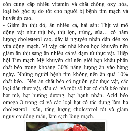
còn cung cấp nhiều vitamin và chất chống oxy hóa,
loại bỏ gốc tự do tốt cho người bị bệnh tim mạch và
huyết áp cao.
- Giảm ăn thịt đỏ, ăn nhiều cá, hải sản: Thịt và mỡ
động vật như thịt bò, thịt lợn, trứng, sữa… có hàm
lượng cholesterol cao, đây là nguyên nhân dẫn đến xơ
vữa động mạch. Vì vậy các nhà khoa học khuyên nên
giảm ăn thịt sang ăn nhiều cá và đạm từ thực vật.
Hiệp
hội Tim mạch Mỹ khuyên chỉ nên giới hạn khẩu phần
chất béo trong khoảng 30% năng lượng ăn vào hàng
ngày.
N
hững người bệnh tim không nên ăn quá 10%
chất béo
.
Nên ăn chất béo có nguồn gốc thực vật, các
loại dầu thực vật, dầu cá và
một số
hạt có chất béo như
hạt mè, hạt hướng dương, hạt hạnh nhân
.
Acid béo
omega 3 trong cá và các loại hạt có tác dụng làm hạ
cholesterol xấu, tăng lượng cholesterol tốt và giảm
nguy cơ đô
ng máu, làm sạch lòng mạch
.