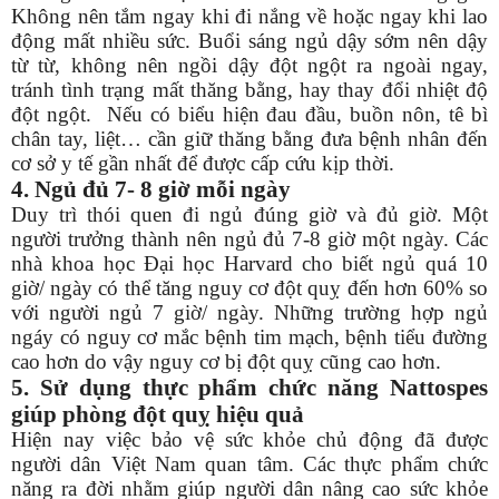
Không nên tắm ngay khi đi nắng về hoặc ngay khi lao
động mất nhiều sức. Buổi sáng ngủ dậy sớm nên dậy
từ từ, không nên ngồi dậy đột ngột ra ngoài ngay,
tránh tình trạng mất thăng bằng, hay thay đổi nhiệt độ
đột ngột. Nếu có biểu hiện đau đầu, buồn nôn, tê bì
chân tay, liệt… cần giữ thăng bằng đưa bệnh nhân đến
cơ sở y tế gần nhất để được cấp cứu kịp thời.
4. Ngủ đủ 7- 8 giờ mỗi ngày
Duy trì thói quen đi ngủ đúng giờ và đủ giờ. Một
người trưởng thành nên ngủ đủ 7-8 giờ một ngày. Các
nhà khoa học Đại học Harvard cho biết ngủ quá 10
giờ/ ngày có thể tăng nguy cơ đột quỵ đến hơn 60% so
với người ngủ 7 giờ/ ngày. Những trường hợp ngủ
ngáy có nguy cơ mắc bệnh tim mạch, bệnh tiểu đường
cao hơn do vậy nguy cơ bị đột quỵ cũng cao hơn.
5. Sử dụng thực phẩm chức năng Nattospes
giúp phòng đột quỵ hiệu quả
Hiện nay việc bảo vệ sức khỏe chủ động đã được
người dân Việt Nam quan tâm. Các thực phẩm chức
năng ra đời nhằm giúp người dân nâng cao sức khỏe