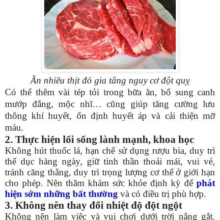
Ăn nhiều thịt đỏ gia tăng nguy cơ đột quỵ
Có thể thêm vài tép tỏi trong bữa ăn, bổ sung canh
mướp đắng, mộc nhĩ… cũng giúp tăng cường lưu
thông khí huyết, ổn định huyết áp và cải thiện mỡ
máu.
2. Thực hiện lối sống lành mạnh, khoa học
Không hút thuốc lá, hạn chế sử dụng rượu bia, duy trì
thể dục hàng ngày, giữ tinh thần thoải mái, vui vẻ,
tránh căng thẳng, duy trì trọng lượng cơ thể ở giới hạn
cho phép. Nên thăm khám sức khỏe định kỳ để
phát
hiện sớm những bất thường
và có điều trị phù hợp.
3. Không nên thay đổi nhiệt độ đột ngột
Không nên làm việc và vui chơi dưới trời nắng gắt.