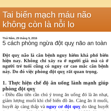
Tai biến mạch máu não
không còn là nỗi lo
Thứ Năm, 29 tháng 9, 2016
5 cách phòng ngừa đột quỵ não an toàn
Đột quỵ não là căn bệnh nguy hiểm khá phổ biến
hiện nay. Không chỉ xảy ra ở người già mà cả ở
người trẻ tuổi cũng có nguy cơ cao mắc căn bệnh
này. Do đó việc phòng đột quỵ rất quan trọng.
1. Thực hiện chế độ ăn uống lành mạnh giúp
phòng đột quỵ
- Điều đầu tiên cần chú ý trong ăn uống đó là ăn nhạt,
giảm lượng muối khi chế biến đồ ăn. Càng ăn ít muối,
huyết áp càng thấp và
nguy cơ đột quỵ
do tăng huyết