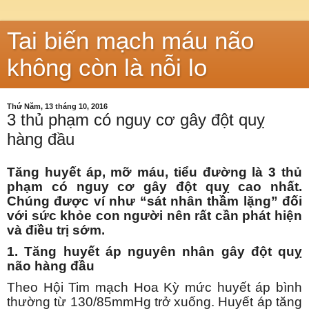
Tai biến mạch máu não
không còn là nỗi lo
Thứ Năm, 13 tháng 10, 2016
3 thủ phạm có nguy cơ gây đột quỵ
hàng đầu
Tăng huyết áp, mỡ máu, tiểu đường là 3 thủ
phạm có nguy cơ gây đột quỵ cao nhất.
Chúng được ví như “sát nhân thầm lặng” đối
với sức khỏe con người nên rất cần phát hiện
và điều trị sớm.
1.
Tăng huyết áp nguyên nhân gây đột quỵ
não hàng đầu
Theo Hội Tim mạch Hoa Kỳ mức huyết áp bình
thường từ 130/85mmHg trở xuống. Huyết áp tăng