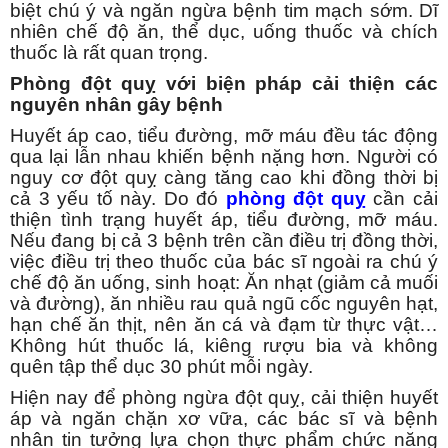
biệt chú ý và ngăn ngừa bệnh tim mạch sớm. Dĩ
nhiên chế độ ăn, thể dục, uống thuốc và chích
thuốc là rất quan trọng.
Phòng đột quỵ với biện pháp cải thiện các
nguyên nhân gây bệnh
Huyết áp cao, tiểu đường, mỡ máu đều tác động
qua lại lẫn nhau khiến bệnh nặng hơn. Người có
nguy cơ đột quỵ càng tăng cao khi đồng thời bị
cả 3 yếu tố này. Do đó
phòng đột quỵ
cần cải
thiện tình trạng huyết áp, tiểu đường, mỡ máu.
Nếu đang bị cả 3 bệnh trên cần điều trị đồng thời,
việc điều trị theo thuốc của bác sĩ ngoài ra chú ý
chế độ ăn uống, sinh hoạt: Ăn nhạt (giảm cả muối
và đường), ăn nhiều rau quả ngũ cốc nguyên hạt,
hạn chế ăn thịt, nên ăn cá và đạm từ thực vật…
Không hút thuốc lá, kiêng rượu bia và không
quên tập thể dục 30 phút mỗi ngày.
Hiện nay để phòng ngừa đột quỵ, cải thiện huyết
áp và ngăn chặn xơ vữa, các bác sĩ và bệnh
nhân tin tưởng lựa chọn thực phẩm chức năng