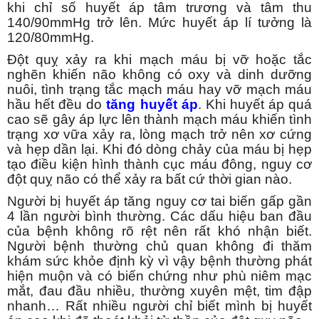
khi chỉ số huyết áp tâm trương và tâm thu
140/90mmHg trở lên. Mức huyết áp lí tưởng là
120/80mmHg.
Đột quỵ xảy ra khi mạch máu bị vỡ hoặc tắc
nghẽn khiến não không có oxy và dinh dưỡng
nuôi, tình trạng tắc mạch máu hay vỡ mạch máu
hầu hết đều do
tăng huyết áp
. Khi huyết áp quá
cao sẽ gây áp lực lên thành mạch máu khiến tình
trạng xơ vữa xảy ra, lòng mạch trở nên xơ cứng
và hẹp dần lại. Khi đó dòng chảy của máu bị hẹp
tạo điều kiện hình thành cục máu đông, nguy cơ
đột quỵ não có thể xảy ra bất cứ thời gian nào.
Người bị huyết áp tăng nguy cơ tai biến gấp gần
4 lần người bình thường. Các dấu hiệu ban đầu
của bệnh không rõ rệt nên rất khó nhận biết.
Người bệnh thường chủ quan không đi thăm
khám sức khỏe định kỳ vì vậy bệnh thường phát
hiện muộn và có biến chứng như phù niêm mạc
mắt, đau đầu nhiều, thường xuyên mệt, tim đập
nhanh… Rất nhiều người chỉ biết mình bị huyết