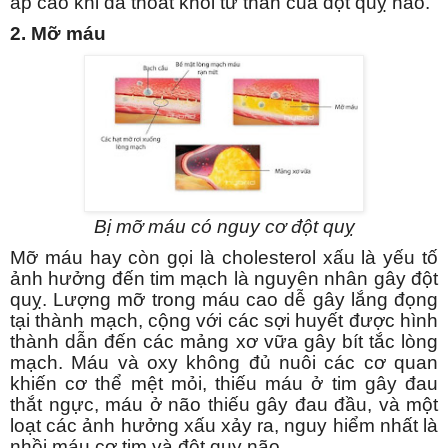
áp cao khi đã thoát khỏi tử thần của đột quỵ não.
2.
Mỡ máu
Bị mỡ máu có nguy cơ đột quỵ
Mỡ máu hay còn gọi là cholesterol xấu là yếu tố
ảnh hưởng đến tim mạch là nguyên nhân gây đột
quỵ. Lượng mỡ trong máu cao dễ gây lắng đọng
tại thành mạch, cộng với các sợi huyết được hình
thành dẫn đến các mảng xơ vữa gây bít tắc lòng
mạch. Máu và oxy không đủ nuôi các cơ quan
khiến cơ thể mệt mỏi, thiếu máu ở tim gây đau
thắt ngực, máu ở não thiếu gây đau đầu, và một
loạt các ảnh hưởng xấu xảy ra, nguy hiểm nhất là
nhồi máu cơ tim và đột quỵ não.